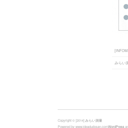
[INFOM
みらい
Copyright © [2014]
みらい測量
Powered by www.ideadudosan.com
WordPress
a